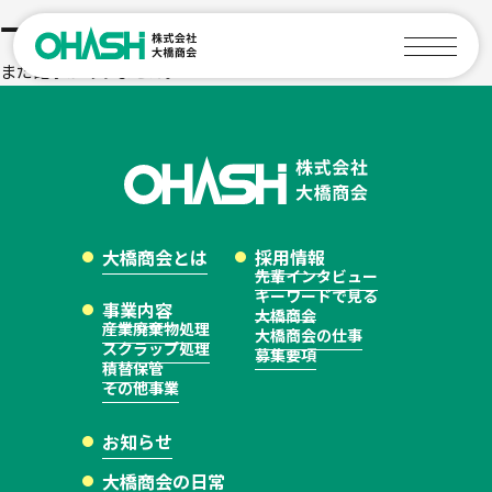
一覧ページ
まだ記事がありません。
大橋商会とは
採用情報
先輩インタビュー
事業内容
キーワードで見る
大橋商会とは
採用情報
大橋商会
産業廃棄物処理
先輩インタビュー
大橋商会の仕事
スクラップ処理
募集要項
キーワードで見る
その他事業
事業内容
エントリー
大橋商会
産業廃棄物処理
大橋商会の仕事
お知らせ
スクラップ処理
募集要項
積替保管
大橋商会の日常
その他事業
許可・施設機材
お知らせ
事業拠点
大橋商会の日常