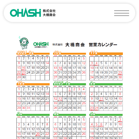
大橋商会とは
採用情報
先輩インタビュー
事業内容
キーワードで見る
大橋商会
産業廃棄物処理
大橋商会の仕事
スクラップ処理
募集要項
その他事業
エントリー
お知らせ
大橋商会の日常
許可・施設機材
事業拠点